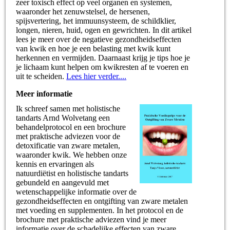
zeer toxisch effect op veel organen en systemen,
waaronder het zenuwstelsel, de hersenen,
spijsvertering, het immuunsysteem, de schildklier,
longen, nieren, huid, ogen en gewrichten. In dit artikel
lees je meer over de negatieve gezondheidseffecten
van kwik en hoe je een belasting met kwik kunt
herkennen en vermijden. Daarnaast krijg je tips hoe je
je lichaam kunt helpen om kwikresten af te voeren en
uit te scheiden.
Lees hier verder....
Meer informatie
Ik schreef samen met holistische
tandarts Arnd Wolvetang een
behandelprotocol en een brochure
met praktische adviezen voor de
detoxificatie van zware metalen,
waaronder kwik. We hebben onze
kennis en ervaringen als
natuurdiëtist en holistische tandarts
gebundeld en aangevuld met
wetenschappelijke informatie over de
gezondheidseffecten en ontgifting van zware metalen
met voeding en supplementen. In het protocol en de
brochure met praktische adviezen vind je meer
informatie over de schadelijke effecten van zware