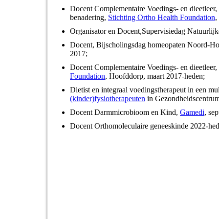
Docent Complementaire Voedings- en dieetleer, H
benadering,
Stichting Ortho Health Foundation
,
Organisator en Docent,Supervisiedag Natuurli
Docent, Bijscholingsdag homeopaten Noord-Holla
2017;
Docent Complementaire Voedings- en dieetleer,
Foundation
, Hoofddorp, maart 2017-heden;
Dietist en integraal voedingstherapeut in een mul
(kinder)fysiotherapeuten
in Gezondheidscentrum
Docent Darmmicrobioom en Kind,
Gamedi
, se
Docent Orthomoleculaire geneeskinde 2022-he