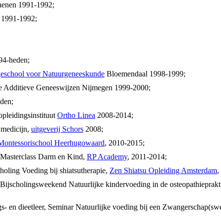
enen 1991-1992;
m 1991-1992;
994-heden;
eschool voor Natuurgeneeskunde
Bloemendaal 1998-1999;
tie Additieve Geneeswijzen Nijmegen 1999-2000;
den;
pleidingsinstituut
Ortho Linea
2008-2014;
 medicijn,
uitgeverij Schors
2008;
Montessorischool Heerhugowaard
, 2010-2015;
 Masterclass Darm en Kind,
RP Academy
, 2011-2014;
holing Voeding bij shiatsutherapie,
Zen Shiatsu Opleiding Amsterdam
,
Bijscholingsweekend Natuurlijke kindervoeding in de osteopathieprakt
- en dieetleer, Seminar Natuurlijke voeding bij een Zwangerschap(sw