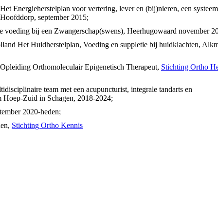
et Energieherstelplan voor vertering, lever en (bij)nieren, een systee
 Hoofddorp, september 2015;
jke voeding bij een Zwangerschap(swens), Heerhugowaard november 2
nd Het Huidherstelplan, Voeding en suppletie bij huidklachten, Alkm
 Opleiding Orthomoleculair Epigenetisch Therapeut,
Stichting Ortho He
tidisciplinaire team met een acupuncturist, integrale tandarts en
 Hoep-Zuid in Schagen, 2018-2024;
ptember 2020-heden;
den,
Stichting Ortho Kennis