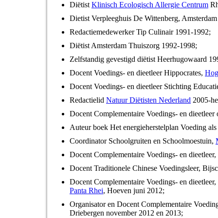
Diëtist
Klinisch Ecologisch Allergie Centrum
Rh
Dietist Verpleeghuis De Wittenberg, Amsterda
Redactiemedewerker Tip Culinair 1991-1992;
Diëtist Amsterdam Thuiszorg 1992-1998;
Zelfstandig gevestigd diëtist Heerhugowaard 1
Docent Voedings- en dieetleer Hippocrates,
Hog
Docent Voedings- en dieetleer Stichting Educa
Redactielid
Natuur Diëtisten Nederland
2005-he
Docent Complementaire Voedings- en dieetleer o
Auteur boek Het energieherstelplan Voeding als
Coordinator Schoolgruiten en Schoolmoestuin,
Docent Complementaire Voedings- en dieetleer,
Docent Traditionele Chinese Voedingsleer, Bijsc
Docent Complementaire Voedings- en dieetleer, 
Panta Rhei
, Hoeven juni 2012;
Organisator en Docent Complementaire Voedings
Driebergen november 2012 en 2013;