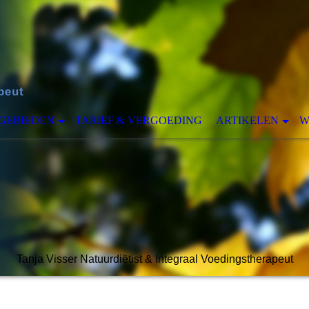
GEBIEDEN
TARIEF & VERGOEDING
ARTIKELEN
W
Tanja Visser Natuurdiëtist & Integraal Voedingstherapeut