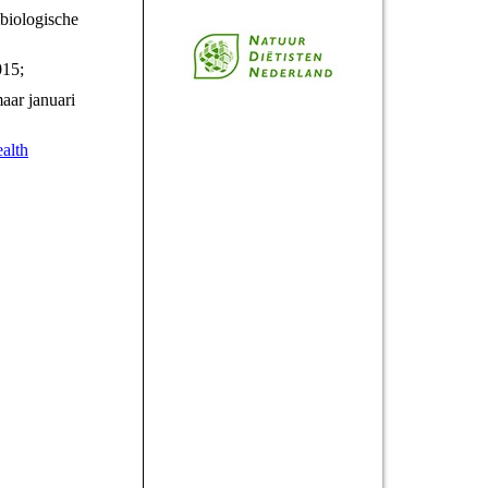
mbiologische
015;
aar januari
alth